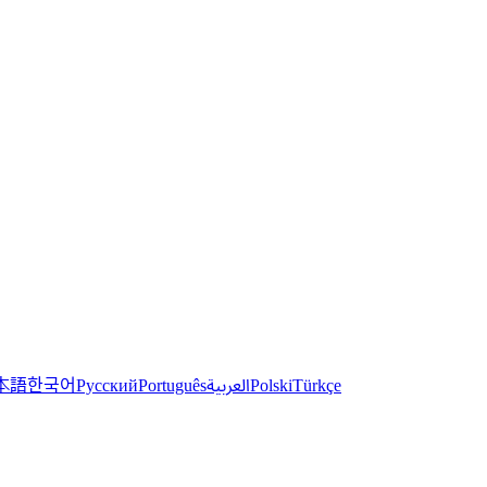
한국어
本語
العربية
Русский
Português
Polski
Türkçe