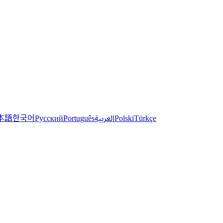
한국어
本語
العربية
Русский
Português
Polski
Türkçe