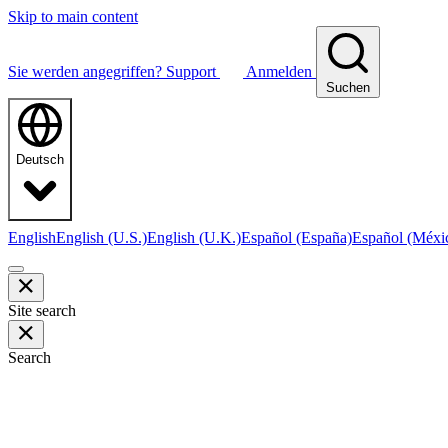
Skip to main content
Sie werden angegriffen?
Support
Anmelden
Suchen
Deutsch
English
English (U.S.)
English (U.K.)
Español (España)
Español (Méxi
Site search
Search