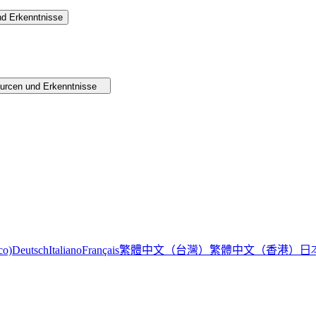
d Erkenntnisse
urcen und Erkenntnisse
繁體中文（台灣）
繁體中文（香港）
日
co)
Deutsch
Italiano
Français