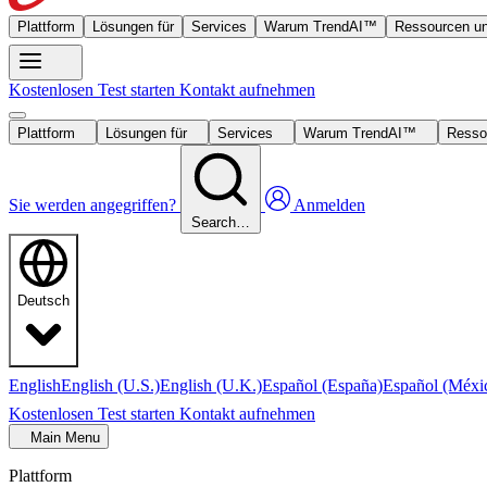
Plattform
Lösungen für
Services
Warum TrendAI™
Ressourcen un
Kostenlosen Test starten
Kontakt aufnehmen
Plattform
Lösungen für
Services
Warum TrendAI™
Resso
Sie werden angegriffen?
Anmelden
Search…
Deutsch
English
English (U.S.)
English (U.K.)
Español (España)
Español (Méxi
Kostenlosen Test starten
Kontakt aufnehmen
Main Menu
Plattform