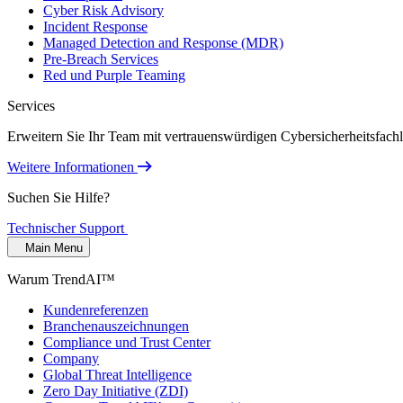
Cyber Risk Advisory
Incident Response
Managed Detection and Response (MDR)
Pre-Breach Services
Red und Purple Teaming
Services
Erweitern Sie Ihr Team mit vertrauenswürdigen Cybersicherheitsfach
Weitere Informationen
Suchen Sie Hilfe?
Technischer Support
Main Menu
Warum TrendAI™
Kundenreferenzen
Branchenauszeichnungen
Compliance und Trust Center
Company
Global Threat Intelligence
Zero Day Initiative (ZDI)