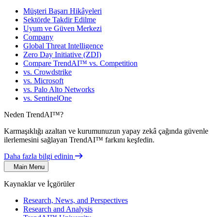
Müşteri Başarı Hikâyeleri
Sektörde Takdir Edilme
Uyum ve Güven Merkezi
Company
Global Threat Intelligence
Zero Day Initiative (ZDI)
Compare TrendAI™ vs. Competition
vs. Crowdstrike
vs. Microsoft
vs. Palo Alto Networks
vs. SentinelOne
Neden TrendAI™?
Karmaşıklığı azaltan ve kurumunuzun yapay zekâ çağında güvenle
ilerlemesini sağlayan TrendAI™ farkını keşfedin.
Daha fazla bilgi edinin
Main Menu
Kaynaklar ve İçgörüler
Research, News, and Perspectives
Research and Analysis