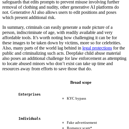
safeguards that edits prompts to prevent misuse involving further
removal of clothing and nudity, other generative AI platforms do
not. Generative AI also allows users to edit positions and poses
which present additional risk.
In summary, criminals can easily generate a nude picture of a
person, indiscriminate of age, with readily available and very
affordable tools. It’s worth noting how challenging it can be for
these images to be taken down by victims, more so for celebrities.
Also, many parts of the world lag behind in
legal protections
for the
public and criminalizing such acts. Deepfake child abuse material
also poses an additional challenge for law enforcement as attempting
to locate abused minors who don’t exist can take up time and
resources away from efforts to save those that do.
Broad scope
Enterprises
KYC bypass
B
E
Individuals
Fake advertisement
V
Romance scam*
S