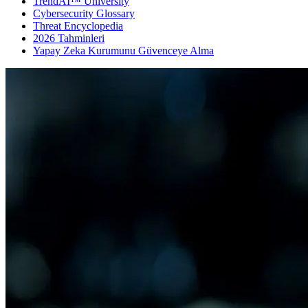
TrendAI™ University
Cybersecurity Glossary
Threat Encyclopedia
2026 Tahminleri
Yapay Zeka Kurumunu Güvenceye Alma