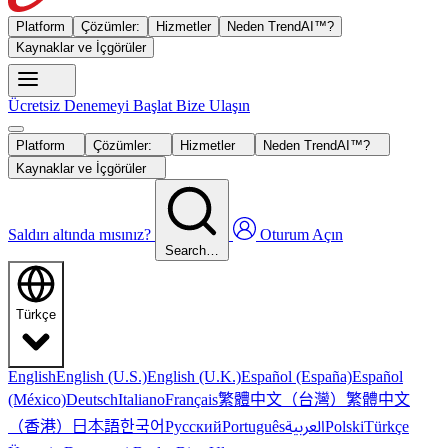
Platform
Çözümler:
Hizmetler
Neden TrendAI™?
Kaynaklar ve İçgörüler
Ücretsiz Denemeyi Başlat
Bize Ulaşın
Platform
Çözümler:
Hizmetler
Neden TrendAI™?
Kaynaklar ve İçgörüler
Saldırı altında mısınız?
Oturum Açın
Search…
Türkçe
English
English (U.S.)
English (U.K.)
Español (España)
Español
繁體中文（台灣）
繁體中文
(México)
Deutsch
Italiano
Français
（香港）
한국어
日本語
العربية
Русский
Português
Polski
Türkçe