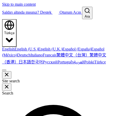
Skip to main content
Saldırı altında mısınız?
Destek
Oturum Açın
Ara
Türkçe
English
English (U.S.)
English (U.K.)
Español (España)
Español
繁體中文（台灣）
繁體中文
(México)
Deutsch
Italiano
Français
（香港）
한국어
日本語
العربية
Русский
Português
Polski
Türkçe
Site search
Search