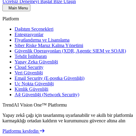
Ücretsiz Denemeyi Başlat
Bize Ulaşın
Main Menu
Platform
Dağıtım Seçenekleri
Entegrasyonlar
Fiyatlandırma ve Lisanslama
Siber Riske Maruz Kalma Yönetimi
Güvenlik Operasyonları (XDR, Agentic SIEM ve SOAR)
Tehdit İstihbaratı
Yapay Zeka Güvenliği
Cloud Security
Veri Güvenliği
Email Security (E-postka Güvenliği)
Uç Nokta Güvenliği
Kimlik Güvenliği
Ağ Güvenliği (Network Security)
TrendAI Vision One™ Platformu
Yapay zekâ çağı için tasarlanmış uyarlanabilir ve akıllı bir platformla
karmaşıklığı ortadan kaldırın ve kurumunuzu güvence altına alın
Platformu keşfedin