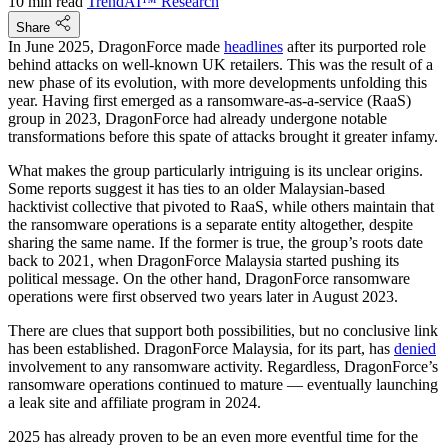
10 min read
TrendAI™ Research
Share
In June 2025, DragonForce made
headlines
after its purported role
behind attacks on well-known UK retailers. This was the result of a
new phase of its evolution, with more developments unfolding this
year. Having first emerged as a ransomware-as-a-service (RaaS)
group in 2023, DragonForce had already undergone notable
transformations before this spate of attacks brought it greater infamy.
What makes the group particularly intriguing is its unclear origins.
Some reports suggest it has ties to an older Malaysian-based
hacktivist collective that pivoted to RaaS, while others maintain that
the ransomware operations is a separate entity altogether, despite
sharing the same name. If the former is true, the group’s roots date
back to 2021, when DragonForce Malaysia started pushing its
political message. On the other hand, DragonForce ransomware
operations were first observed two years later in August 2023.
There are clues that support both possibilities, but no conclusive link
has been established. DragonForce Malaysia, for its part, has
denied
involvement to any ransomware activity. Regardless, DragonForce’s
ransomware operations continued to mature — eventually launching
a leak site and affiliate program in 2024.
2025 has already proven to be an even more eventful time for the