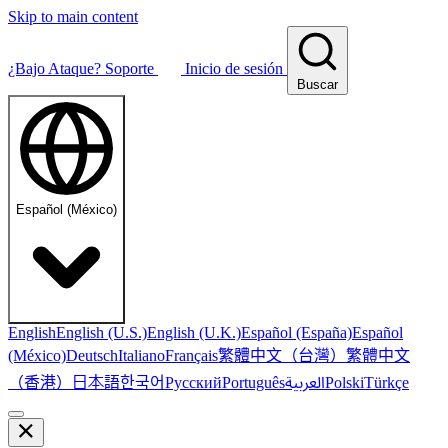
Skip to main content
¿Bajo Ataque?
Soporte
Inicio de sesión
Buscar
Español (México)
English
English (U.S.)
English (U.K.)
Español (España)
Español
繁體中文（台灣）
繁體中文
(México)
Deutsch
Italiano
Français
（香港）
한국어
日本語
العربية
Русский
Português
Polski
Türkçe