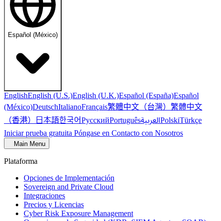
Español (México)
English
English (U.S.)
English (U.K.)
Español (España)
Español
繁體中文（台灣）
繁體中文
(México)
Deutsch
Italiano
Français
（香港）
한국어
日本語
العربية
Русский
Português
Polski
Türkçe
Iniciar prueba gratuita
Póngase en Contacto con Nosotros
Main Menu
Plataforma
Opciones de Implementación
Sovereign and Private Cloud
Integraciones
Precios y Licencias
Cyber Risk Exposure Management