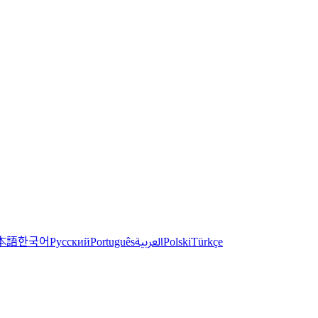
한국어
本語
العربية
Русский
Português
Polski
Türkçe