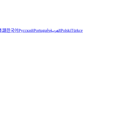
한국어
本語
العربية
Русский
Português
Polski
Türkçe