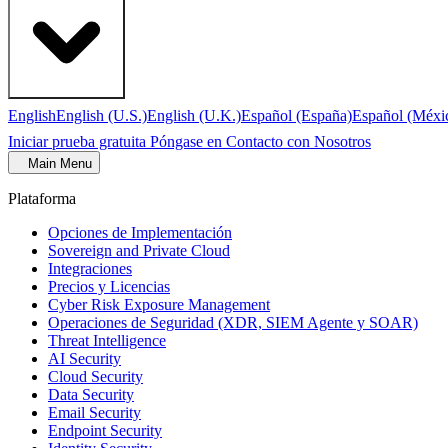
English
English (U.S.)
English (U.K.)
Español (España)
Español (Méxi
Iniciar prueba gratuita
Póngase en Contacto con Nosotros
Main Menu
Plataforma
Opciones de Implementación
Sovereign and Private Cloud
Integraciones
Precios y Licencias
Cyber Risk Exposure Management
Operaciones de Seguridad (XDR, SIEM Agente y SOAR)
Threat Intelligence
AI Security
Cloud Security
Data Security
Email Security
Endpoint Security