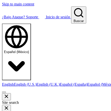
Skip to main content
¿Bajo Ataque?
Soporte
Inicio de sesión
Buscar
Español (México)
English
English (U.S.)
English (U.K.)
Español (España)
Español (Méxi
Site search